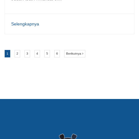
Selengkapnya
(current)
(current)
(current)
(current)
(current)
(current)
Next
1
2
3
4
5
6
Berikutnya