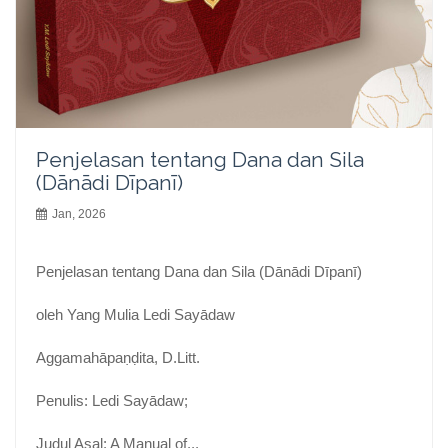
Penjelasan tentang Dana dan Sila
(Dānādi Dīpanī)
Jan, 2026
Penjelasan tentang Dana dan Sila (Dānādi Dīpanī)
oleh Yang Mulia Ledi Sayādaw
Aggamahāpaṇḍita, D.Litt.
Penulis: Ledi Sayādaw;
Judul Asal: A Manual of...