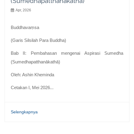
(Sumedhapatthanākathā)
Apr, 2026
Buddhavaṃsa
(Garis Silsilah Para Buddha)
Bab II: Pembahasan mengenai Aspirasi Sumedha
(Sumedhapatthanākathā)
Oleh: Ashin Kheminda
Cetakan I, Mei 2026...
Selengkapnya