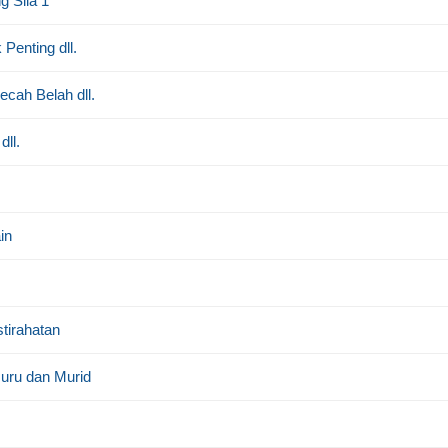
 Sila 1
Penting dll.
cah Belah dll.
ll.
in
tirahatan
uru dan Murid