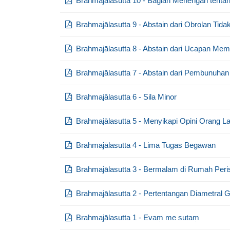
Brahmajālasutta 10 - Bagian Menengah tentang
Brahmajālasutta 9 - Abstain dari Obrolan Tidak 
Brahmajālasutta 8 - Abstain dari Ucapan Meme
Brahmajālasutta 7 - Abstain dari Pembunuhan d
Brahmajālasutta 6 - Sila Minor
Brahmajālasutta 5 - Menyikapi Opini Orang La
Brahmajālasutta 4 - Lima Tugas Begawan
Brahmajālasutta 3 - Bermalam di Rumah Peris
Brahmajālasutta 2 - Pertentangan Diametral G
Brahmajālasutta 1 - Evaṃ me sutaṃ