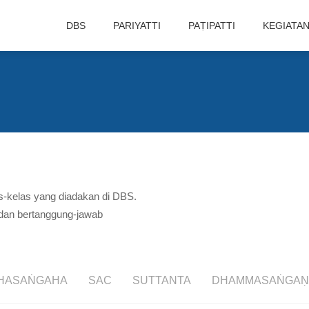
DBS
PARIYATTI
PAṬIPATTI
KEGIATA
las-kelas yang diadakan di DBS.
 dan bertanggung-jawab
HASAṄGAHA
SAC
SUTTANTA
DHAMMASAṄGAṆ