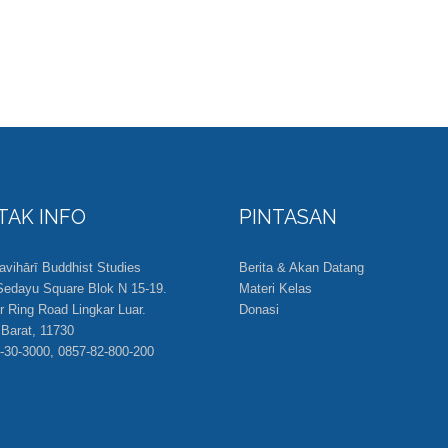
TAK INFO
PINTASAN
ihārī Buddhist Studies
Berita & Akan Datang
edayu Square Blok N 15-19.
Materi Kelas
er Ring Road Lingkar Luar.
Donasi
 Barat, 11730
-30-3000, 0857-82-800-200