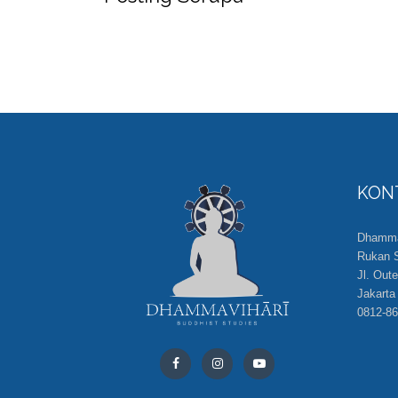
KON
Dhammav
Rukan S
Jl. Out
Jakarta
0812-86