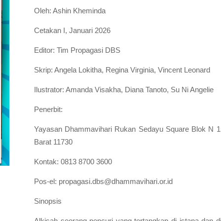
Oleh: Ashin Kheminda
Cetakan I, Januari 2026
Editor: Tim Propagasi DBS
Skrip: Angela Lokitha, Regina Virginia, Vincent Leonard
Ilustrator: Amanda Visakha, Diana Tanoto, Su Ni Angelie
Penerbit:
Yayasan Dhammavihari Rukan Sedayu Square Blok N 15-1
Barat 11730
Kontak: 0813 8700 3600
Pos-el:
propagasi.dbs@dhammavihari.or.id
Sinopsis
Alkisah seorang pencuri yang tertangkap di istana dan d