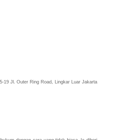
9 Jl. Outer Ring Road, Lingkar Luar Jakarta
ihukum dengan cara yang tidak biasa. Ia diberi