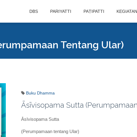
DBS
PARIYATTI
PAṬIPATTI
KEGIATA
Perumpamaan Tentang Ular)
Buku Dhamma
Āsīvisopama Sutta (Perumpamaan 
Āsīvisopama Sutta
(Perumpamaan tentang Ular)