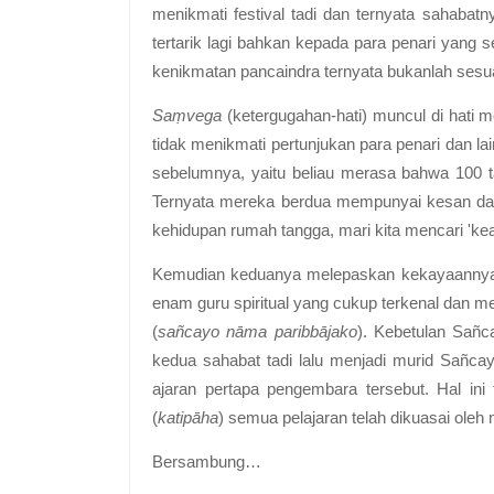
menikmati festival tadi dan ternyata sahaba
tertarik lagi bahkan kepada para penari yan
kenikmatan pancaindra ternyata bukanlah sesu
Saṃvega
(ketergugahan-hati) muncul di hati m
tidak menikmati pertunjukan para penari dan l
sebelumnya, yaitu beliau merasa bahwa 100 
Ternyata mereka berdua mempunyai kesan dan
kehidupan rumah tangga, mari kita mencari 'ke
Kemudian keduanya melepaskan kekayaannya d
enam guru spiritual yang cukup terkenal dan
(
sañcayo nāma paribbājako
). Kebetulan Sañc
kedua sahabat tadi lalu menjadi murid Sañca
ajaran pertapa pengembara tersebut. Hal in
(
katipāha
) semua pelajaran telah dikuasai oleh
Bersambung…