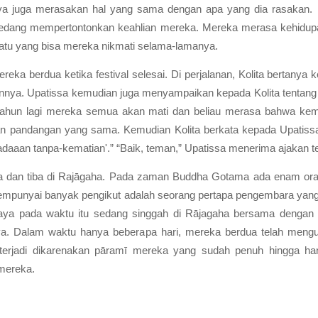
tnya juga merasakan hal yang sama dengan apa yang dia rasakan.
g sedang mempertontonkan keahlian mereka. Mereka merasa kehidup
atu yang bisa mereka nikmati selama-lamanya.
ereka berdua ketika festival selesai. Di perjalanan, Kolita bertany
ainnya. Upatissa kemudian juga menyampaikan kepada Kolita tentang h
tahun lagi mereka semua akan mati dan beliau merasa bahwa kem
 pandangan yang sama. Kemudian Kolita berkata kepada Upatissa
adaaan tanpa-kematian'.” “Baik, teman,” Upatissa menerima ajakan t
an tiba di Rajāgaha. Pada zaman Buddha Gotama ada enam orang g
 mempunyai banyak pengikut adalah seorang pertapa pengembara ya
aya pada waktu itu sedang singgah di Rājagaha bersama dengan 5
ya. Dalam waktu hanya beberapa hari, mereka berdua telah mengu
i terjadi dikarenakan pāramī mereka yang sudah penuh hingga h
 mereka.