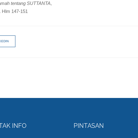
ramah tentang SUTTANTA
,
. Hlm 147-151
KEDIN
TAK INFO
PINTASAN