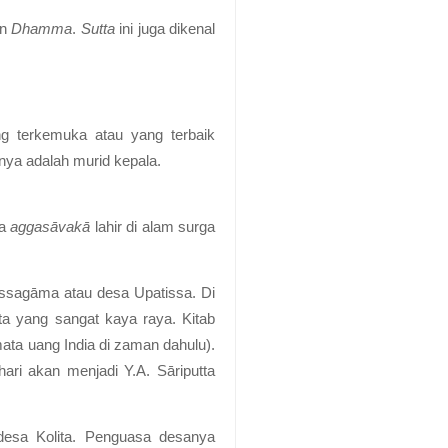
an
Dhamma
.
Sutta
ini juga dikenal
ng terkemuka atau yang terbaik
nya adalah murid kepala.
ua
aggasāvakā
lahir di alam surga
ssagāma atau desa Upatissa. Di
a yang sangat kaya raya. Kitab
ata uang India di zaman dahulu).
ri akan menjadi Y.A. Sāriputta
 desa Kolita. Penguasa desanya