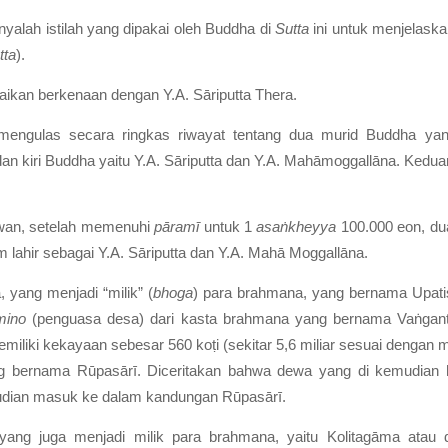
nyalah istilah yang dipakai oleh Buddha di
Sutta
ini untuk menjelask
ta
).
aikan berkenaan dengan Y.A. Sāriputta Thera.
 mengulas secara ringkas riwayat tentang dua murid Buddha ya
an kiri Buddha yaitu Y.A. Sāriputta dan Y.A. Mahāmoggallāna. Kedua
wan, setelah memenuhi
pāramī
untuk 1
asaṅkheyya
100.000 eon, d
um lahir sebagai Y.A. Sāriputta dan Y.A. Mahā Moggallāna.
 yang menjadi “milik” (
bhoga
) para brahmana, yang bernama Upati
mino
(penguasa desa) dari kasta brahmana yang bernama Vaṅgant
iki kekayaan sebesar 560 koṭi (sekitar 5,6 miliar sesuai dengan m
g bernama Rūpasārī. Diceritakan bahwa dewa yang di kemudian ha
udian masuk ke dalam kandungan Rūpasārī.
yang juga menjadi milik para brahmana, yaitu Kolitagāma atau