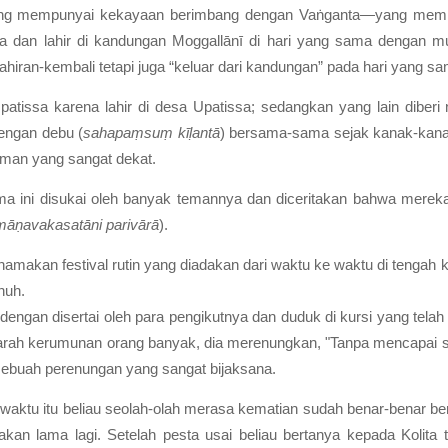
ng mempunyai kekayaan berimbang dengan Vaṅganta—yang mempun
a dan lahir di kandungan Moggallānī di hari yang sama dengan mu
iran-kembali tetapi juga “keluar dari kandungan” pada hari yang sa
atissa karena lahir di desa Upatissa; sedangkan yang lain diberi 
engan debu (
sahapaṃsuṃ kīḷantā
) bersama-sama sejak kanak-kana
eman yang sangat dekat.
utama ini disukai oleh banyak temannya dan diceritakan bahwa mer
āṇavakasatāni parivārā
).
amakan festival rutin yang diadakan dari waktu ke waktu di tengah kot
nuh.
dengan disertai oleh para pengikutnya dan duduk di kursi yang telah
e arah kerumunan orang banyak, dia merenungkan, "Tanpa mencapai 
sebuah perenungan yang sangat bijaksana.
waktu itu beliau seolah-olah merasa kematian sudah benar-benar ber
kan lama lagi. Setelah pesta usai beliau bertanya kepada Kolita