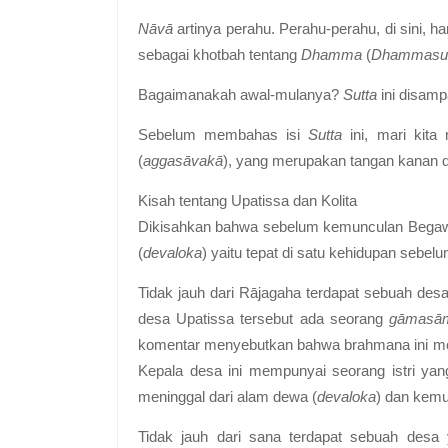
Nāvā
artinya perahu. Perahu-perahu, di sini, ha
sebagai khotbah tentang
Dhamma
(
Dhammasut
Bagaimanakah awal-mulanya?
Sutta
ini disamp
Sebelum membahas isi
Sutta
ini, mari kita
(
aggasāvakā
), yang merupakan tangan kanan d
Kisah tentang Upatissa dan Kolita
Dikisahkan bahwa sebelum kemunculan Bega
(
devaloka
) yaitu tepat di satu kehidupan sebel
Tidak jauh dari Rājagaha terdapat sebuah desa,
desa Upatissa tersebut ada seorang
gāmasā
komentar menyebutkan bahwa brahmana ini memil
Kepala desa ini mempunyai seorang istri yan
meninggal dari alam dewa (
devaloka
) dan kem
Tidak jauh dari sana terdapat sebuah desa 