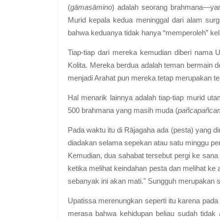
(
gāmasāmino
) adalah seorang brahmana—ya
Murid kepala kedua meninggal dari alam surg
bahwa keduanya tidak hanya “memperoleh” kelah
Tiap-tiap dari mereka kemudian diberi nama Up
Kolita. Mereka berdua adalah teman bermain d
menjadi Arahat pun mereka tetap merupakan t
Hal menarik lainnya adalah tiap-tiap murid 
500 brahmana yang masih muda (
pañcapañcam
Pada waktu itu di Rājagaha ada (pesta) yang din
diadakan selama sepekan atau satu minggu pe
Kemudian, dua sahabat tersebut pergi ke sana 
ketika melihat keindahan pesta dan melihat k
sebanyak ini akan mati." Sungguh merupakan 
Upatissa merenungkan seperti itu karena pada 
merasa bahwa kehidupan beliau sudah tidak a