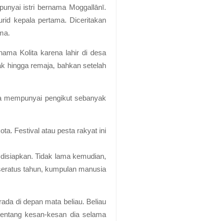
yai istri bernama Moggallānī.
rid kepala pertama. Diceritakan
ma.
nama Kolita karena lahir di desa
k hingga remaja, bahkan setelah
eka mempunyai pengikut sebanyak
a. Festival atau pesta rakyat ini
 disiapkan. Tidak lama kemudian,
seratus tahun, kumpulan manusia
ada di depan mata beliau. Beliau
 tentang kesan-kesan dia selama