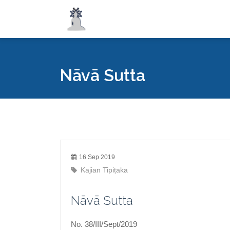
Nāvā Sutta
16 Sep 2019
Kajian Tipiṭaka
Nāvā Sutta
No. 38/III/Sept/2019