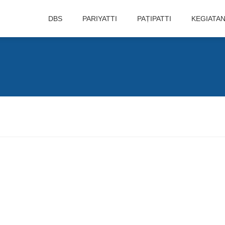
DBS
PARIYATTI
PAṬIPATTI
KEGIATA