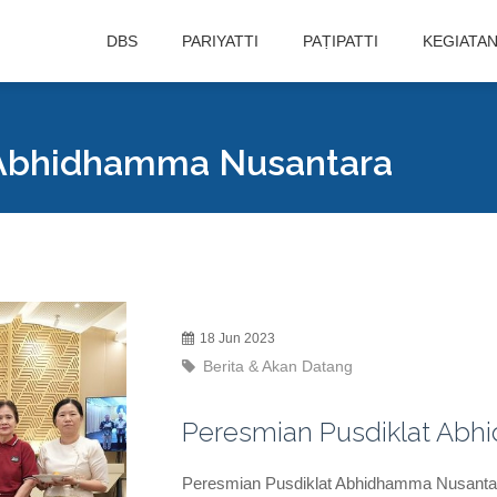
DBS
PARIYATTI
PAṬIPATTI
KEGIATA
 Abhidhamma Nusantara
18 Jun 2023
Berita & Akan Datang
Peresmian Pusdiklat Ab
Peresmian Pusdiklat Abhidhamma Nusanta