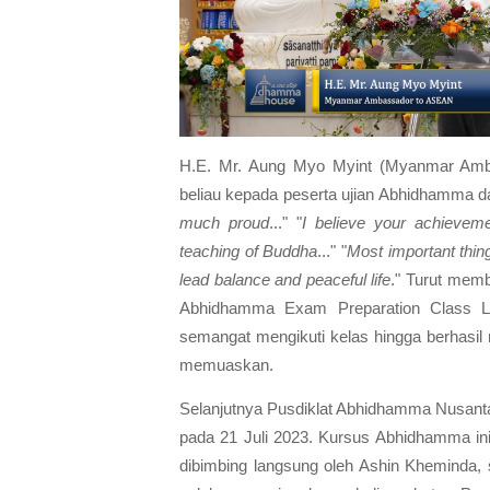
H.E. Mr. Aung Myo Myint (Myanmar Amb
beliau kepada peserta ujian Abhidhamma d
much proud
..." "
I believe your achieveme
teaching of Buddha
..." "
Most important thin
lead balance and peaceful life
." Turut memb
Abhidhamma Exam Preparation Class Le
semangat mengikuti kelas hingga berhasil
memuaskan.
Selanjutnya Pusdiklat Abhidhamma Nusan
pada 21 Juli 2023. Kursus Abhidhamma ini 
dibimbing langsung oleh Ashin Kheminda,