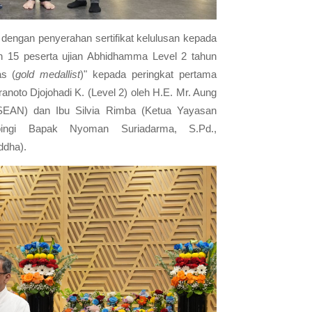
si dengan penyerahan sertifikat kelulusan kepada
n 15 peserta ujian Abhidhamma Level 2 tahun
s (
gold medallist
)" kepada peringkat pertama
Pranoto Djojohadi K. (Level 2) oleh H.E. Mr. Aung
EAN) dan Ibu Silvia Rimba (Ketua Yayasan
pingi Bapak Nyoman Suriadarma, S.Pd.,
ddha).