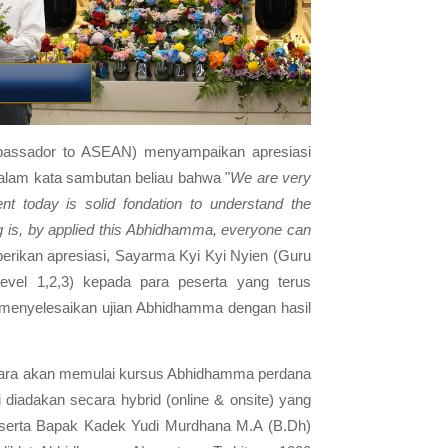
assador to ASEAN) menyampaikan apresiasi
alam kata sambutan beliau bahwa "
We are very
nt today is solid fondation to understand the
g is, by applied this Abhidhamma, everyone can
erikan apresiasi, Sayarma Kyi Kyi Nyien (Guru
vel 1,2,3) kepada para peserta yang terus
 menyelesaikan ujian Abhidhamma dengan hasil
tara akan memulai kursus Abhidhamma perdana
diadakan secara hybrid (online & onsite) yang
 serta Bapak Kadek Yudi Murdhana M.A (B.Dh)