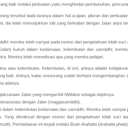
 yang baik melalui perbuatan
yaitu menghindari pembunuhan, pencuria
orang tersebut tiada taranya dalam hal ucapan, pikiran dan perbuata
ini, dia telah menunjukkan
sīla
yang berkaitan dengan Jalan
ariya
be
ādhi
; mereka telah sampai pada esensi dari pengetahuan kitab suci
n Jalan) kukuh dalam kedamaian, kelembutan dan
samādhi
; merek
ka. Mereka telah merealisasi apa yang mereka pelajari.
āna
atau kelembutan.
Kelembutan
, di sini, artinya adalah kebij
ang baik. Artinya, kalau seseorang sudah berhasil mengembangkan
pa adanya.
ebijaksanaan Jalan yang mengambil
Nibbāna
sebagai objeknya.
berasosiasi dengan Jalan (
maggasamādhi
).
 di dalam kelembutan kedamaian dan
samādhi
.
Mereka telah sampai p
n
. Yang dimaksud dengan esensi dari pengetahuan kitab suci dan 
mutti
). Pembebasan ini terjadi melalui Buah
Arahatta
(
Arahatta phala
)