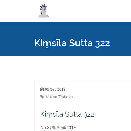
Kiṃsīla Sutta 322
09 Sep 2019
Kajian Tipiṭaka
Kiṃsīla Sutta 322
No.37/II/Sept/2019