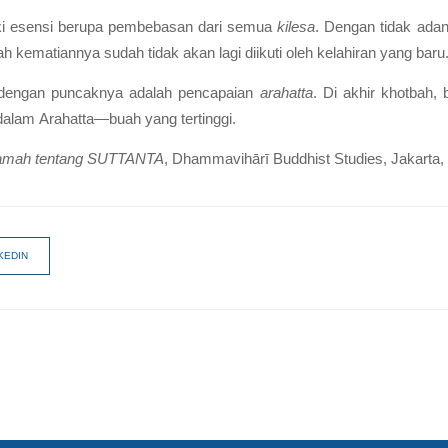
iki esensi berupa pembebasan dari semua
kilesa
. Dengan tidak ada
h kematiannya sudah tidak akan lagi diikuti oleh kelahiran yang baru
 dengan puncaknya adalah pencapaian
arahatta
. Di akhir khotbah,
 dalam
Arahatta
—buah yang tertinggi.
ramah tentang SUTTANTA
, Dhammavihārī Buddhist Studies, Jakarta,
KEDIN