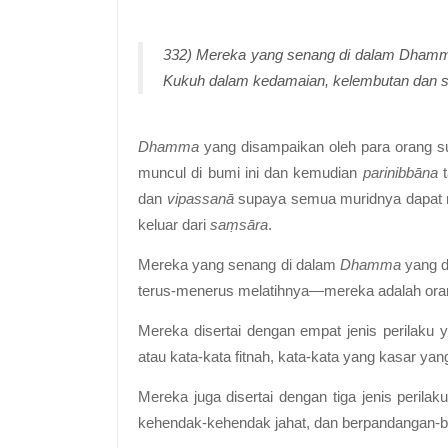
332) Mereka yang senang di dalam Dhamma 
Kukuh dalam kedamaian, kelembutan dan sa
Dhamma
yang disampaikan oleh para orang s
muncul di bumi ini dan kemudian
parinibbāna
t
dan
vipassanā
supaya semua muridnya dapat 
keluar dari
saṃsāra
.
Mereka yang senang di dalam
Dhamma
yang d
terus-menerus melatihnya—mereka adalah orang
Mereka disertai dengan empat jenis perilaku 
atau kata-kata fitnah, kata-kata yang kasar y
Mereka juga disertai dengan tiga jenis perilak
kehendak-kehendak jahat, dan berpandangan-