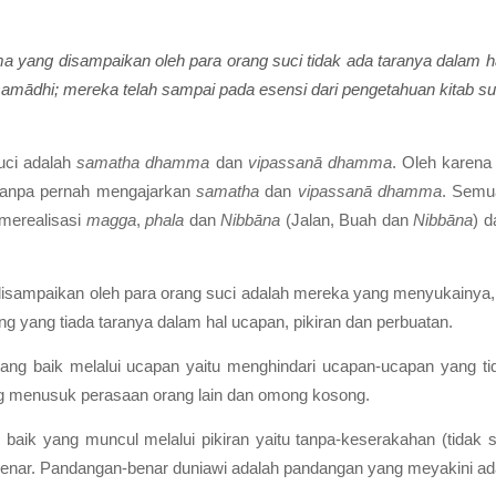
yang disampaikan oleh para orang suci tidak ada taranya dalam hal
mādhi; mereka telah sampai pada esensi dari pengetahuan kitab su
uci
adalah
samatha dhamma
dan
vipassanā dhamma
. Oleh karena
anpa pernah mengajarkan
samatha
dan
vipassanā dhamma
. Semu
merealisasi
magga
,
phala
dan
Nibbāna
(Jalan, Buah dan
Nibbāna
) 
isampaikan oleh para orang suci
adalah mereka yang menyukainya,
 yang tiada taranya dalam hal ucapan, pikiran dan perbuatan.
yang baik melalui ucapan
yaitu menghindari ucapan-ucapan yang ti
ang menusuk perasaan orang lain dan omong kosong.
u baik yang muncul melalui pikiran
yaitu tanpa-keserakahan (tidak se
benar. Pandangan-benar duniawi adalah pandangan yang meyakini 