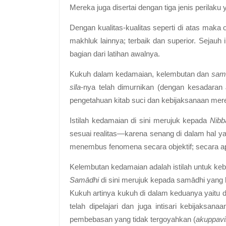
Mereka juga disertai dengan tiga jenis perilaku
Dengan kualitas-kualitas seperti di atas maka 
makhluk lainnya; terbaik dan superior. Sejauh 
bagian dari latihan awalnya.
Kukuh dalam kedamaian, kelembutan dan
sam
sīla
-nya telah dimurnikan (dengan kesadara
pengetahuan kitab suci dan kebijaksanaan mere
Istilah
kedamaian
di sini merujuk kepada
Nibb
sesuai realitas—karena senang di dalam hal y
menembus fenomena secara objektif; secara a
Kelembutan kedamaian
adalah istilah untuk k
Samādhi
di sini merujuk kepada samādhi yang 
Kukuh
artinya kukuh di dalam keduanya yaitu
telah dipelajari dan juga intisari kebijaksanaa
pembebasan yang tidak tergoyahkan (
akuppavi