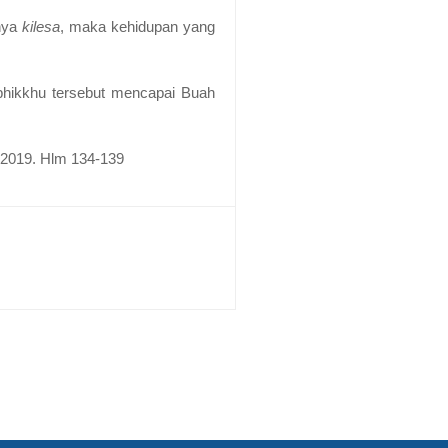
nya
kilesa
, maka kehidupan yang
.
 bhikkhu tersebut mencapai Buah
 2019. Hlm 134-139