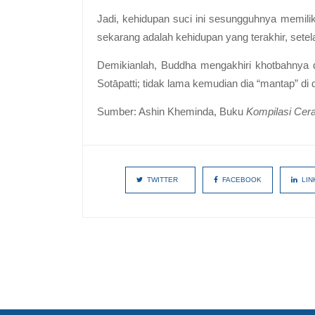
Jadi, kehidupan suci ini sesungguhnya memil
sekarang adalah kehidupan yang terakhir, setela
Demikianlah, Buddha mengakhiri khotbahnya
Sotāpatti; tidak lama kemudian dia “mantap” di
Sumber: Ashin Kheminda, Buku
Kompilasi Ce
TWITTER
FACEBOOK
LIN