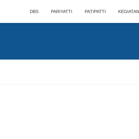
DBS
PARIYATTI
PAṬIPATTI
KEGIATA